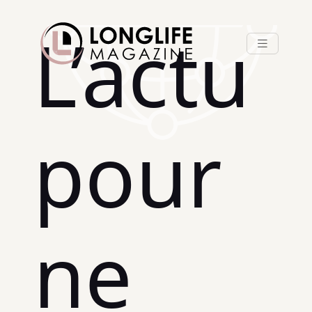
L’actu
pour
ne